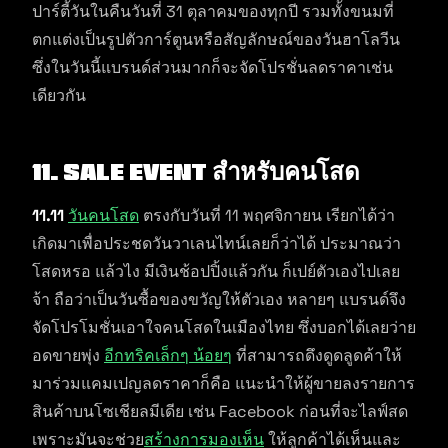
ปาร์ตี้วันในคืนวันที่ 31 ตุลาคมของทุกปี รวมทั้งขนมที่
ตกแต่งเป็นรูปตัวการ์ตูนหรือสัญลักษณ์ของวันฮาโลวีน
ซึ่งในวันนี้แบรนด์ส่วนมากก็จะจัดโปรชั่นลดราคาเช่น
เดียวกัน
11. Sale Event สำหรับคนโสด
11.11
วันคนโสด
ตรงกับวันที่ 11 พฤศจิกายน เรียกได้ว่า
เกิดมาเพื่อประชดวันวาเลนไทน์เลยก็ว่าได้ ประมาณว่า
โสดหรอ แล้วไง มีเงินช้อปปิ้งแล้วกัน ก็เปย์ตัวเองไปเลย
จ้า ถือว่าเป็นวันซื้อของขวัญให้ตัวเอง หลายๆ แบรนด์จึง
จัดโปรโมชั่นเอาใจคนโสดในเมืองไทย ซึ่งบอกได้เลยว่าย
อดขายพุ่ง
อีกทริคเล็กๆ น้อยๆ
ที่สามารถดึงดูดลูดค้าให้
มาร่วมแคมเปญลดราคาก็คือ แนะนำให้ผู้ขายลงรายการ
สินค้าบนโซเชียลมีเดีย เช่น Facebook ก่อนที่จะไลฟ์สด
เพราะมันจะช่วย
สร้างการมองเห็น
ให้ลูกค้าได้เห็นและ