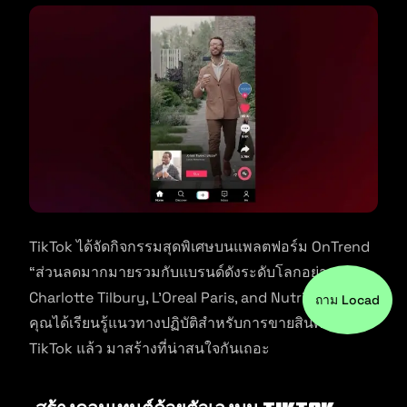
TikTok ได้จัดกิจกรรมสุดพิเศษบนแพลตฟอร์ม OnTrend
“ส่วนลดมากมายรวมกับแบรนด์ดังระดับโลกอย่าง
Charlotte Tilbury, L’Oreal Paris, and NutriBullet เมื่อ
ถาม Locad
คุณได้เรียนรู้แนวทางปฏิบัติสำหรับการขายสินค้าบน
TikTok แล้ว มาสร้างที่น่าสนใจกันเถอะ