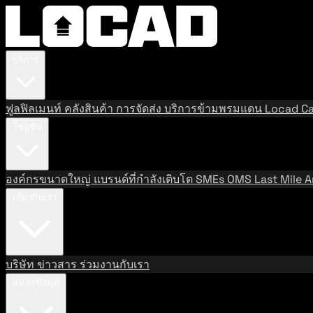
บริการ
ฟูลฟิลเมนท์
คลังสินค้า
การจัดส่ง
บริการข้ามพรมแดน
Locad Ca
โซลูชัน
องค์กรขนาดใหญ่
แบรนด์ที่กำลังเติบโต
SMEs
OMS
Last Mile
A
เกี่ยวกับเรา
บริษัท
ข่าวสาร
ร่วมงานกับเรา
แหล่งข้อมูล