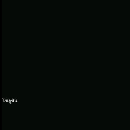
โซลูชัน