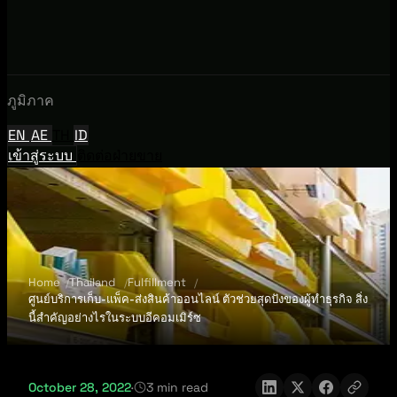
ภูมิภาค
EN
AE
TH
ID
เข้าสู่ระบบ
ติดต่อฝ่ายขาย
Home
Thailand
Fulfillment
ศูนย์บริการเก็บ-แพ็ค-ส่งสินค้าออนไลน์ ตัวช่วยสุดปังของผู้ทำธุรกิจ สิ่ง
นี้สำคัญอย่างไรในระบบอีคอมเมิร์ซ
October 28, 2022
·
3 min read