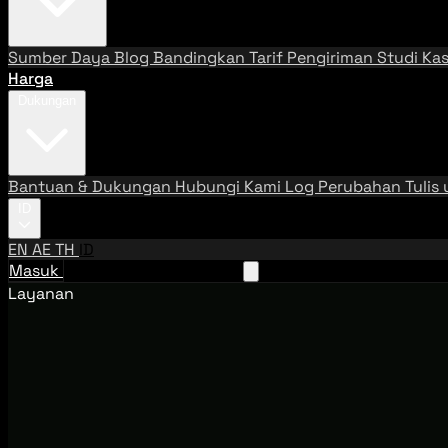
Sumber Daya
Blog
Bandingkan Tarif Pengiriman
Studi Ka
Harga
Dukungan
Bantuan & Dukungan
Hubungi Kami
Log Perubahan
Tulis
ID
EN
AE
TH
ID
Masuk
Hubungi Tim Penjualan
Layanan