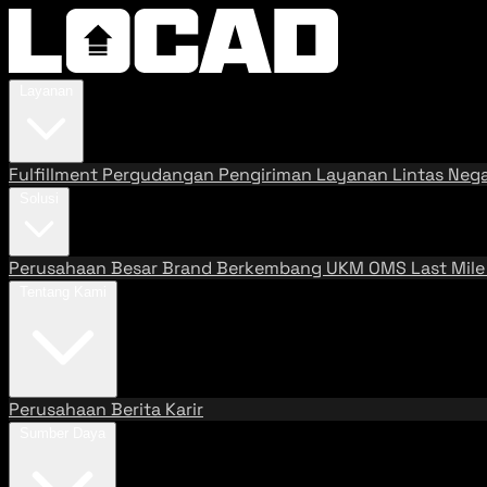
Layanan
Fulfillment
Pergudangan
Pengiriman
Layanan Lintas Neg
Solusi
Perusahaan Besar
Brand Berkembang
UKM
OMS
Last Mil
Tentang Kami
Perusahaan
Berita
Karir
Sumber Daya